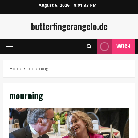
Skip
August 6, 2026
8:01:34 PM
to
content
butterfingerangelo.de
WATCH
Primary
Menu
Home
mourning
mourning