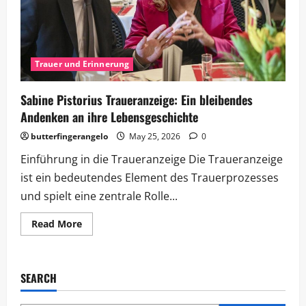
Trauer und Erinnerung
Sabine Pistorius Traueranzeige: Ein bleibendes
Andenken an ihre Lebensgeschichte
butterfingerangelo
May 25, 2026
0
Einführung in die Traueranzeige Die Traueranzeige
ist ein bedeutendes Element des Trauerprozesses
und spielt eine zentrale Rolle...
Read
Read More
more
about
Sabine
Pistorius
Traueranzeige:
SEARCH
Ein
bleibendes
Andenken