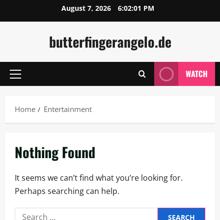
Skip
August 7, 2026
6:02:02 PM
to
content
butterfingerangelo.de
WATCH
Primary
Menu
Home
Entertainment
Nothing Found
It seems we can’t find what you’re looking for.
Perhaps searching can help.
Search