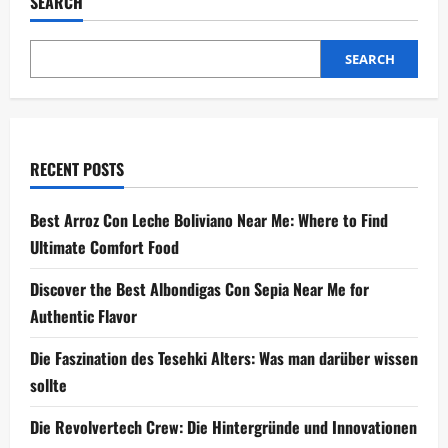
SEARCH
diesen
Opa
Pulli?
Tipps
SEARCH
für
einen
modernen
Look
RECENT POSTS
Best Arroz Con Leche Boliviano Near Me: Where to Find
Ultimate Comfort Food
Discover the Best Albondigas Con Sepia Near Me for
Authentic Flavor
Die Faszination des Tesehki Alters: Was man darüber wissen
sollte
Die Revolvertech Crew: Die Hintergründe und Innovationen