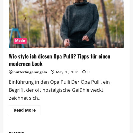
Mode
Wie style ich diesen Opa Pulli? Tipps für einen
modernen Look
butterfingerangelo
May 20, 2026
0
Einführung in den Opa Pulli Der Opa Pulli, ein
Begriff, der oft nostalgische Gefühle weckt,
zeichnet sich...
Read
Read More
more
about
Wie
style
ich