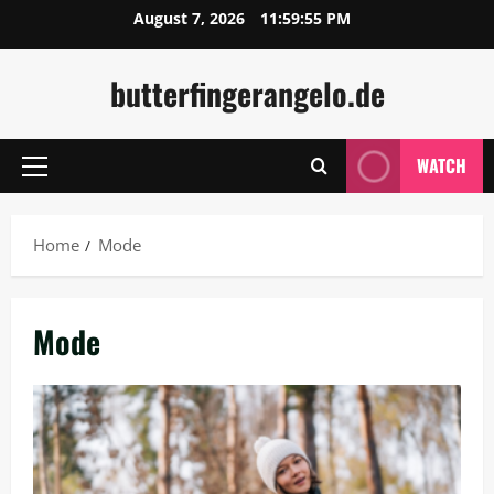
Skip
August 7, 2026
11:59:56 PM
to
content
butterfingerangelo.de
WATCH
Primary
Menu
Home
Mode
Mode