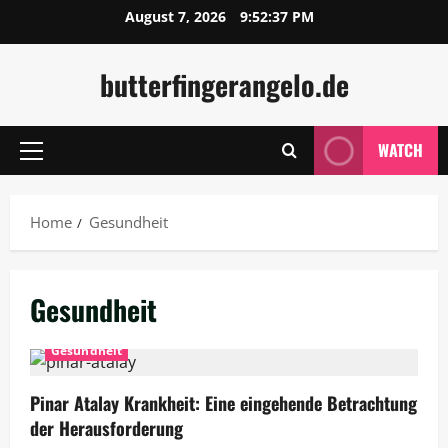
Skip
August 7, 2026
9:52:38 PM
to
content
butterfingerangelo.de
WATCH
Primary
Menu
Home
Gesundheit
Gesundheit
Gesundheit
Pinar Atalay Krankheit: Eine eingehende Betrachtung
der Herausforderung