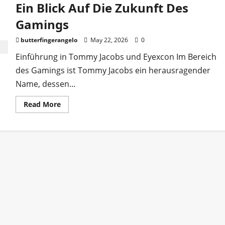
Ein Blick Auf Die Zukunft Des
Gamings
butterfingerangelo
May 22, 2026
0
Einführung in Tommy Jacobs und Eyexcon Im Bereich
des Gamings ist Tommy Jacobs ein herausragender
Name, dessen...
Read
Read More
more
about
Tommy
Jacobs
Gaming
Eyexcon:
Ein
Blick
Auf
Die
Zukunft
Des
Gamings