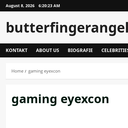
Skip
August 8, 2026
6:20:24 AM
to
content
butterfingerange
KONTAKT
ABOUT US
BIOGRAFIE
CELEBRITIE
Home
gaming eyexcon
gaming eyexcon