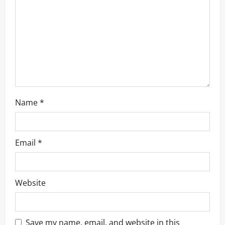
i
o
n
Name
*
Email
*
Website
Save my name, email, and website in this