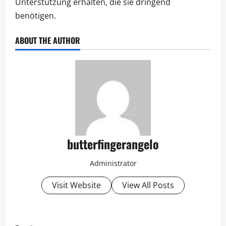
Unterstützung erhalten, die sie dringend
benötigen.
ABOUT THE AUTHOR
butterfingerangelo
Administrator
Visit Website
View All Posts
P