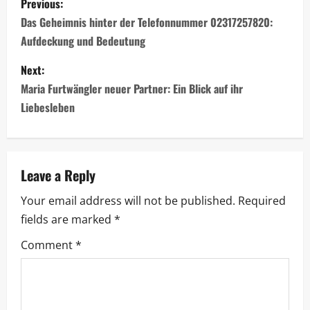
Previous:
o
Das Geheimnis hinter der Telefonnummer 02317257820:
Aufdeckung und Bedeutung
s
Next:
t
Maria Furtwängler neuer Partner: Ein Blick auf ihr
n
Liebesleben
a
v
Leave a Reply
i
Your email address will not be published.
Required
fields are marked
*
g
Comment
*
a
t