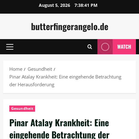
Skip
August 5, 2026
7:38:42 PM
to
content
butterfingerangelo.de
WATCH
Primary
Menu
Home
Gesundheit
Pinar Atalay Krankheit: Eine eingehende Betrachtung
der Herausforderung
Gesundheit
Pinar Atalay Krankheit: Eine
eingehende Betrachtung der