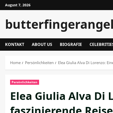
Skip
August 7, 2026
to
content
butterfingerange
KONTAKT
ABOUT US
BIOGRAFIE
CELEBRITIE
Home
Persönlichkeiten
Elea Giulia Alva Di Lorenzo: Ei
Persönlichkeiten
Elea Giulia Alva Di 
faszinierende Reis